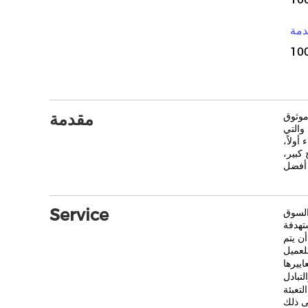
دمة
10
مقدمة
موثوق
 والتي
ولاً،
كبير،
Service
السوق
ن يتم
لتعبئة