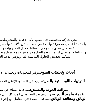
نحن شركة متخصصة في تصنيع آلات الأغذية والمشروبات. مع
بها.منتجاتنا تغطي مجموعة واسعة من معدات إنتاج الأغذية والمشروبا
تستخدم على نطاق واسع في الصناعات مثل المشروبات والعصائر 
والحفاظ دائما على إدارة الجودة الصارمة وتوفير خدمة ممتازة بعد
يمكننا تخصيص الحلول المناسبة لك، وتوفير الدعم الشامل والضمان لإنتاجك.دعونا نعمل معاً من أجل التنمية المتبادلة وخلق مستقبل أفضل.
أبحاث وتحليلات السوق:
توفير المعلومات وتحليلات ال
الترتيبات اللوجستية والنقل:
ترتيب نقل البضائع، الإعلان الج
مراقبة الجودة والتفتيش:
مساعدة العملاء في مراقبة جودة المنتج والتفتيش لضمان أن السلع المشتراة تلبي متطلبات العملاء ومعاييرها.
خدمة ما بعد البيع:
توفير الدعم بعد البيع، وحل المشاكل التي يواجهها العملاء في عملية استخدام المنتج، والتعامل مع الأمور المتعلقة بالعودة والتبادل.
الوثائق ومعالجة الوثائق:
مساعدة العملاء في التعامل مع إجراءات 