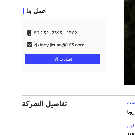
اتصل بنا
86-132 -7395 - 2362
zjxingyijituan@163.com
اتصل بنا الآن
تفاصيل الشركة
فين
10