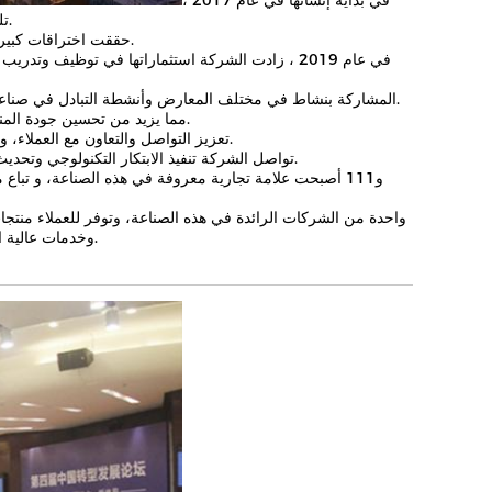
في بداية إنشائها في عام 2017 ،
تلتزم بالبحث والتطوير وإنتاج معدات معالجة الأغذية عالية الجودة ، ووضعت أساسًا جيدًا.
2018: حققت اختراقات كبيرة في أبحاث السوق وتطوير المنتجات، وتحسين مستمر لجودة المنتجات وأدائها.
في عام 2019 ، زادت الشركة استثماراتها في توظيف
2020: المشاركة بنشاط في مختلف المعارض وأنشطة التبادل في صناعة الأغذية في الداخل والخارج، وتعزيز الوعي بالعلامة التجارية للشركة ونفوذها.
2021: اجتازت الشركة شهادة نظام إدارة الجودة ISO9001، مما يزيد من تحسين جودة المنتج ومستوى إدارة الإنتاج.
2022: تعزيز التواصل والتعاون مع العملاء، وإقامة علاقات تعاونية طويلة الأجل ومستقرة، وفتح الأسواق المحلية والخارجية.
2023: تواصل الشركة تنفيذ الابتكار التكنولوجي وتحديث المنتجات لتلبية الاحتياجات المتزايدة للعملاء وتحقيق زيادة كبيرة في المبيعات.
وخدمات عالية الجودة،نتطلع للمستقبل، الشركة واثقة من تحقيق إنجازات أكبر في مجال آلات الأغذية.