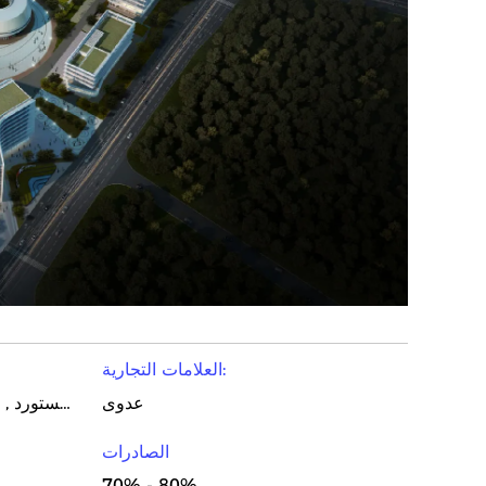
العلامات التجارية:
عدوى
الشركة المصنعة , موزع/تاجر الجملة , عامل , مستورد , المصدر , شركة تجارية , البائع
الصادرات
70% - 80%