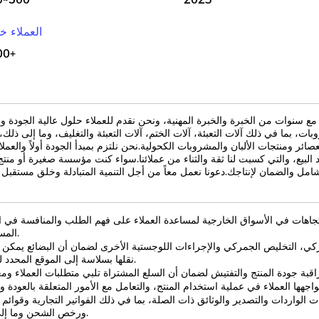
العملاء خ
00+
 سنوات من الخبرة والخبرة المهنية، ونحن نقدم للعملاء حلول عالية الجودة و
ت، بما في ذلك آلات التعبئة، آلات الختم، آلات التعبئة والتغليف، وما إلى ذلك،
ومنتجات الألبان والمشروبات الكحولية.نحن نلتزم بمبدأ الجودة أولاً والعملاء أ
 البيع، والتي كسبت لنا ثقة والثناء من عملائنا.سواء كنت مؤسسة صغيرة أو منتج 
اتجاهات في الأسواق الخارجية لمساعدة العملاء على فهم الطلب والمنافسة في 
المستهدفة.
مركي، التخليص الجمركي والإجراءات اللوجستية الأخرى لضمان أن البضائع يمكن أ
نقلها بسلاسة إلى الموقع المحدد للعميل.
الواردات والتصدير والوثائق ذات الصلة، بما في ذلك الفواتير التجارية وقوائم ا
ورخص الشحن وما إلى ذلك.