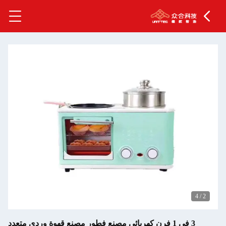
4
/
2
3 في 1 فرن كهربائي مصنع فطور مصنع قهوة وردي متعدد