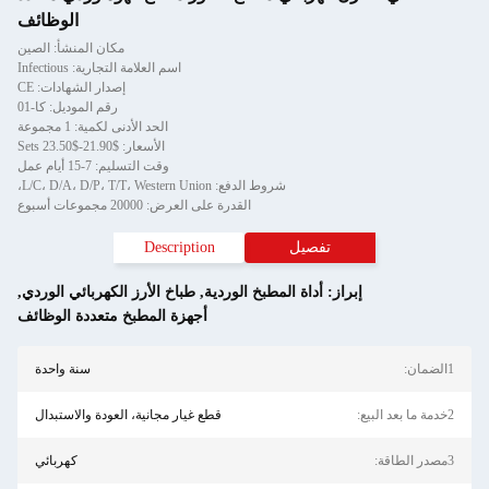
الوظائف
مكان المنشأ: الصين
اسم العلامة التجارية: Infectious
إصدار الشهادات: CE
رقم الموديل: كا-01
الحد الأدنى لكمية: 1 مجموعة
الأسعار: $21.90-$23.50 Sets
وقت التسليم: 7-15 أيام عمل
شروط الدفع: L/C، D/A، D/P، T/T، Western Union،
القدرة على العرض: 20000 مجموعات أسبوع
تفصيل
Description
إبراز:
أداة المطبخ الوردية
,
طباخ الأرز الكهربائي الوردي
,
أجهزة المطبخ متعددة الوظائف
1الضمان:
سنة واحدة
2خدمة ما بعد البيع:
قطع غيار مجانية، العودة والاستبدال
3مصدر الطاقة:
كهربائي