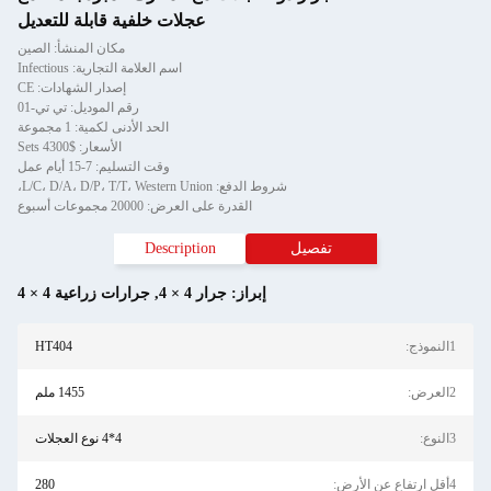
عجلات خلفية قابلة للتعديل
مكان المنشأ: الصين
اسم العلامة التجارية: Infectious
إصدار الشهادات: CE
رقم الموديل: تي تي-01
الحد الأدنى لكمية: 1 مجموعة
الأسعار: $4300 Sets
وقت التسليم: 7-15 أيام عمل
شروط الدفع: L/C، D/A، D/P، T/T، Western Union،
القدرة على العرض: 20000 مجموعات أسبوع
تفصيل
Description
إبراز:
جرار 4 × 4
,
جرارات زراعية 4 × 4
1النموذج:
HT404
2العرض:
1455 ملم
3النوع:
4*4 نوع العجلات
4أقل ارتفاع عن الأرض:
280