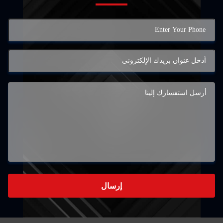
إرسال