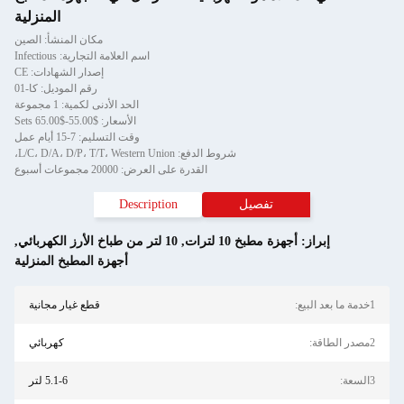
المنزلية
مكان المنشأ: الصين
اسم العلامة التجارية: Infectious
إصدار الشهادات: CE
رقم الموديل: كا-01
الحد الأدنى لكمية: 1 مجموعة
الأسعار: $55.00-$65.00 Sets
وقت التسليم: 7-15 أيام عمل
شروط الدفع: L/C، D/A، D/P، T/T، Western Union،
القدرة على العرض: 20000 مجموعات أسبوع
تفصيل
Description
إبراز:
أجهزة مطبخ 10 لترات
,
10 لتر من طباخ الأرز الكهربائي
,
أجهزة المطبخ المنزلية
1خدمة ما بعد البيع:
قطع غيار مجانية
2مصدر الطاقة:
كهربائي
3السعة:
5.1-6 لتر