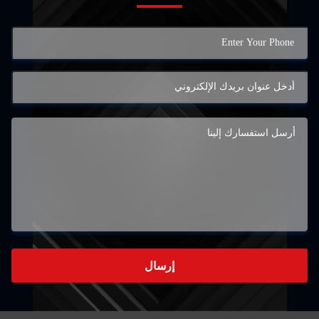
إرسال