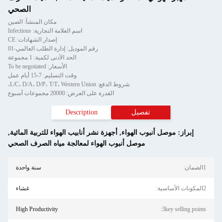
الصحي
مكان المنشأ: الصين
اسم العلامة التجارية: Infectious
إصدار الشهادات: CE
رقم الموديل: إدارة الطلب العالمي-01
الحد الأدنى لكمية: 1 مجموعة
الأسعار: To be negotiated
وقت التسليم: 7-15 أيام عمل
شروط الدفع: L/C، D/A، D/P، T/T، Western Union،
القدرة على العرض: 20000 مجموعات أسبوع
تفصيل
Description
إبراز:
موصل أنبوب الهواء
,
أجهزة نشر أنابيب الهواء للتربية المائية
,
موصل أنبوب الهواء لمعالجة مياه الصرف الصحي
1الضمان:
سنة واحدة
2المكونات الأساسية:
غشاء
High Productivity
3key selling points: