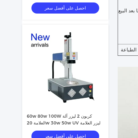
احصل على أفضل سعر
بعد البيع
لطباعة
60w 80w 100W كربون 2 ليزر آلة
العلامة 20w 30w 50w UV ليزر العلامة
احصل على أفضل سعر