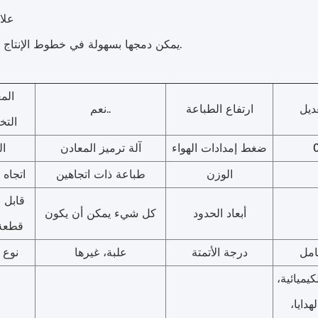
4علا
5يمكن دمجها بسهولة في خطوط الإنتاج الصناعي.
الم
عديل
ارتفاع الطباعة
نعم..
الت
ضغط إمدادات الهواء
آلة ترميز المعادن
ال
الوزن
طباعة ذات اتجاهين
اتجاه 
قابل 
أبعاد الحدود
كل شيء يمكن أن يكون
قطعة 
امل
درجة الأتمتة
علبة، غيرها
نوع ا
يميائية،
هدايا،