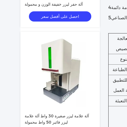
آلة حفر ليزر خفيفة الوزن و محمولة
مة دائمة
احصل على أفضل سعر
عالجة
خصيص
نوع
الطباعة
للتطبيق
العمل
لتعبئة
آلة علامة ليزر صغيرة 30 واط آلة علامة
ليزر فائبر 50 واط محمولة