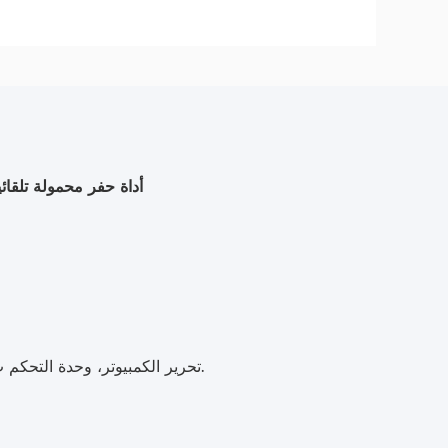
أداة حفر محمولة تلقا
1تحرير الكمبيوتر، وحدة التحكم ب (نظام نوافذ) يمكن أن يكون خيار، حجم صغير، وزنا خفيفا، العلامة المحمولة.