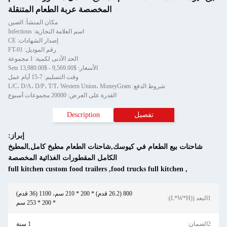
المخصصة عربة الطعام المتنقلة
مكان المنشأ: الصين
اسم العلامة التجارية: Infectious
إصدار الشهادات: CE
رقم الموديل: FT-01
الحد الأدنى لكمية: 1 مجموعة
الأسعار: $9,569.00 - $13,980.00 Sets
وقت التسليم: 7-15 أيام عمل
شروط الدفع: L/C، D/A، D/P، T/T، Western Union، MoneyGram
القدرة على العرض: 20000 مجموعات أسبوع
تفصيل
Description
إبراز:
 الطعام في كيوسك,شاحنات الطعام مطبخ كامل,المطبخ
الكامل المقطورات الغذائية المخصصة
full kitchen custom food trailers
,
food trucks full ki
800 (26.2 قدم) * 200 * 210 سم، 1100 (36 قدم)
* 200 * 253 سم
1 سنة