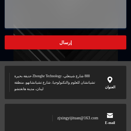
إرسال
888 شارع شينغلي، Zhonghe Technology حديقة بحيرة
تشيانشان للعلوم والتكنولوجيا، شارع تشيانشانهو، منطقة
لينان، مدينة هانغتشو
zjxingyijituan@163.co