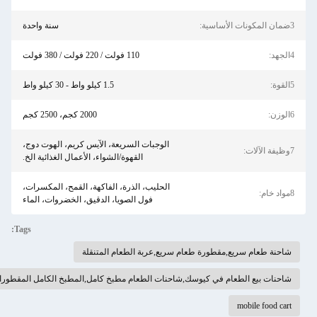
سنة واحدة
110 فولت / 220 فولت / 380 فولت
1.5 كيلو واط - 30 كيلو واط
2000 كجم، 2500 كجم
الوجبات السريعة، الآيس كريم، الهوت دوج،
القهوة/الشواء، الأعمال الغذائية الخ.
الحليب، الذرة، الفاكهة، القمح، المكسرات،
فول الصويا، الدقيق، الخضروات، الماء
Tags:
ع,مقطورة طعام سريع,عربة الطعام المتنقلة
عام في كيوسك,شاحنات الطعام مطبخ كامل,المطبخ الكامل المقطورات الغذائية المخصصة