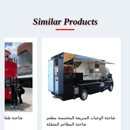
Similar Product
جبات السريعة المخصصة مطعم
شاحنة طعام مزدوجة الطابق شاح
شاحنة المطاعم المتنقلة
طعام مصادقة حمر