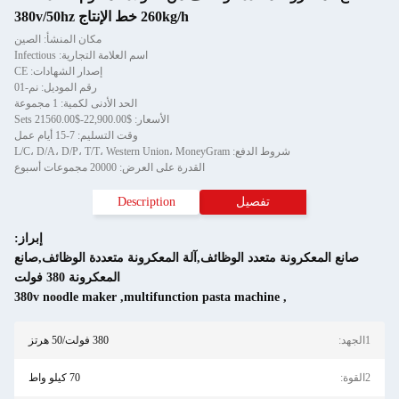
260kg/h خط الإنتاج 380v/50hz
مكان المنشأ: الصين
اسم العلامة التجارية: Infectious
إصدار الشهادات: CE
رقم الموديل: نم-01
الحد الأدنى لكمية: 1 مجموعة
الأسعار: $22,900.00-$21560.00 Sets
وقت التسليم: 7-15 أيام عمل
شروط الدفع: L/C، D/A، D/P، T/T، Western Union، MoneyGram
القدرة على العرض: 20000 مجموعات أسبوع
تفصيل
Description
إبراز:
صانع المعكرونة متعدد الوظائف,آلة المعكرونة متعددة الوظائف,صانع
المعكرونة 380 فولت
380v noodle maker
,
multifunction pasta machine
,
1الجهد:
380 فولت/50 هرتز
2القوة:
70 كيلو واط