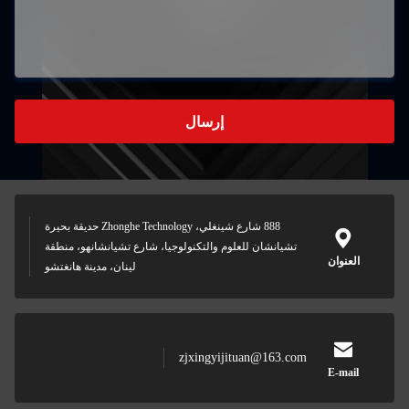
إرسال
888 شارع شينغلي، Zhonghe Technology حديقة بحيرة
تشيانشان للعلوم والتكنولوجيا، شارع تشيانشانهو، منطقة
العنوان
لينان، مدينة هانغتشو
zjxingyijituan@163.com
E-mail