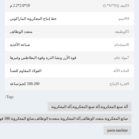
3البعد ((L*W*H):
19*2.0*2.2 م
4الاسم:
خط إنتاج المعكرونة الماراكوني
5الوظيفة:
متعدد الوظائف
6استخدام:
صناعة الأغذية
7مواد خام:
قوة الأرز ونشا الذرة وقوة البطاطس وغيرها
8مادة الآلة:
الفولاذ المقاوم للصدأ
9قدرة الإنتاج:
100-260 كجم/ساعة
Tags:
آلة صنع المعكرونة,آلة صنع المعكرونة,آلة المعكرونة
صانع المعكرونة متعدد الوظائف,آلة المعكرونة متعددة الوظائف,صانع المعكرونة 380 فولت
pasta machine