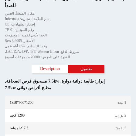
للصدأ
مكان المنشأ: الصين
اسم العلامة التجارية: Infectious
إصدار الشهادات: CE
رقم الموديل: TP-01
الحد الأدنى لكمية: 1 مجموعة
الأسعار: $3,400 Sets
وقت التسليم: 7-15 أيام عمل
شروط الدفع: L/C، D/A، D/P، T/T، Western Union،
القدرة على العرض: 20000 مجموعات أسبوع
تفصيل
Description
إبراز:
طابعة دوائية دوارة
,
7.5kw مسحوق قرص الصحافة
,
مطبخ أقراص دوائي 7.5kw
1البعد:
1200*950*1850
2الوزن:
1200 كجم
3القوة:
7.5 كيلو واط