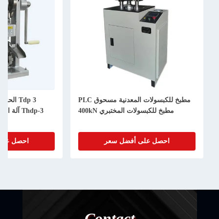
مطبخ للكبسولات المعدنية مسحوق PLC
مطبخ للكبسولات المختبري 400kN
Thdp-3 آلة الصحافة الكمبيوتر اللوحي
احصل على أفضل سعر
احصل على
Contact