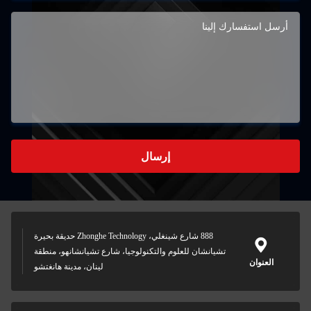
إرسال
888 شارع شينغلي، Zhonghe Technology حديقة بحيرة
تشيانشان للعلوم والتكنولوجيا، شارع تشيانشانهو، منطقة
العنوان
لينان، مدينة هانغتشو