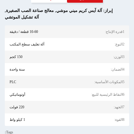
إبراز:
آلة آيس كريم ميني موشي
,
معالج صناعة الصب الصغيرة
,
آلة تشكيل الموتشي
1قدرة الإنتاج:
10-60 قطعة / دقيقة
2النوع:
آلة تغليف سطح المكتب
3الوزن:
150 كجم
4الضمان:
سنة واحدة
5المكونات الأساسية:
PLC
6النقاط الرئيسية للبيع:
أوتوماتيكي
7الجهد:
220 فولت
8القوة:
1 كيلو واط
Tags: