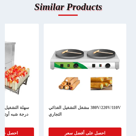
Similar Products
380V/220V/110V مشغل التشغيل الغذائي
سهلة التشغيل آلة
التجاري
درجة شبه أوتوما
احصل على أفضل سعر
احصل على