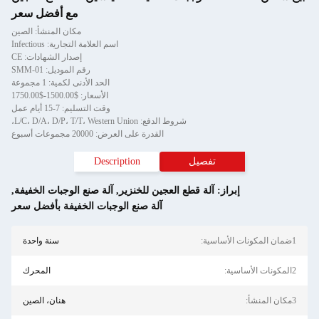
مع أفضل سعر
مكان المنشأ: الصين
اسم العلامة التجارية: Infectious
إصدار الشهادات: CE
رقم الموديل: SMM-01
الحد الأدنى لكمية: 1 مجموعة
الأسعار: $1500.00-$1750.00
وقت التسليم: 7-15 أيام عمل
شروط الدفع: L/C، D/A، D/P، T/T، Western Union،
القدرة على العرض: 20000 مجموعات أسبوع
تفصيل
Description
إبراز:
آلة قطع العجين للخنزير
,
آلة صنع الوجبات الخفيفة
,
آلة صنع الوجبات الخفيفة بأفضل سعر
1ضمان المكونات الأساسية:
سنة واحدة
2المكونات الأساسية:
المحرك
3مكان المنشأ:
هنان، الصين