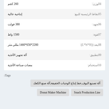
4الوزن:
260 كجم
5النقاط الرئيسية للبيع:
إنتاجية عالية
6الجهد:
380 فولت
7القوة:
1500 واط
8البعد ((L*W*H):
2200*650*1460 مللي متر
9التطبيق:
آلة تجهيز الأغذية
10استخدام:
معدات صناعة الأغذية
Tags:
آلة تصنيع البوف,خط إنتاج الوجبات الخفيفة,آلة صنع الكعك
Donut Maker Machine
Snack Production Line