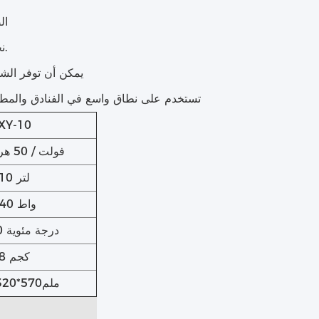
6الصف الغ
7نحن مصنعون منذ 19 عاماً ونقدم المنتجات مباشرةً، لذا لا توجد تكاليف وسطاء.
8. يمكن أن توفر ال
9تستخدم على نطاق واسع في الفنادق والم
XY-10
220 فولت / 50 هرتز
10 لتر
440 واط
30-90 درجة مئوية
8 كجم
400*320*570ملم