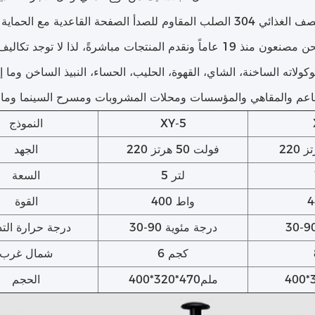
ذائي 304 الصلب المقاوم للصدأ الصفحة القاعدية مع الحماية الحرارية
شوكولاته الساخنة، الشاي، القهوة، الحليب، الحساء، النبيذ الساخن وما 
طاعم والمقاهي والمؤسسات ومحلات المشروبات ومسرح السينما وما 
XY-5
النموذج
220 فولت 50 هرتز
الجهد
5 لتر
السعة
400 واط
القوة
30-90 درجة مئوية
درجة حرارة التد
6 كجم
شمال غرب
400*320*470ملم
الحجم