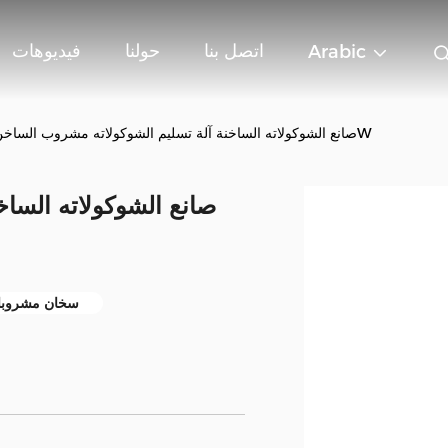
اتصل بنا
حولنا
فيديوهات
Arabic
10L صانع الشوكولاته الساخنة آلة تسليم الشوكولاته مشروب الساخن 440W
سخان مشروبات سا