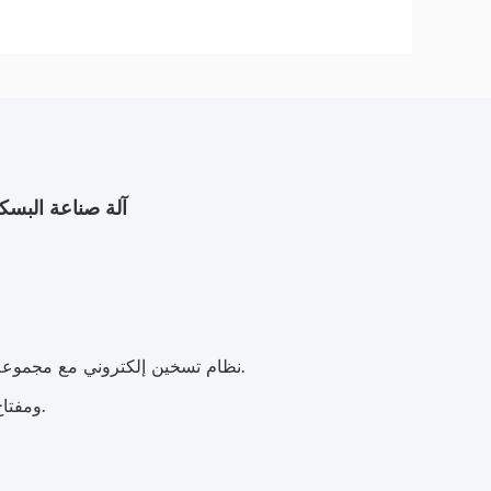
آلة صناعة البسك
2نظام تسخين إلكتروني مع مجموعة واسعة من التحكم في درجة الحرارة من 30-90 درجة مئوية، سريعة وفعالة.
3.عرض الكريستال السائل LED ومفتاح اللمس يجعل درجة الحرارة واضحة في لمحة.