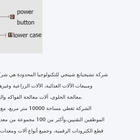
شركة تشيجيانغ شينجي للتكنولوجيا المحدودة هي شر
ومبيعات الآلات الغذائية، الآلات الزراعية وغير
معالجة الحلوى، آلات معالجة الفواكه والخضروات، الطابعات،آلات التغليف، آلة حفر الآبار المائية، العديد من آلات القشرة.
الموظفين التقنيين،وأكث
قطع الكترودات الرقمية، وجميع أنواع آلات ومعدات ال