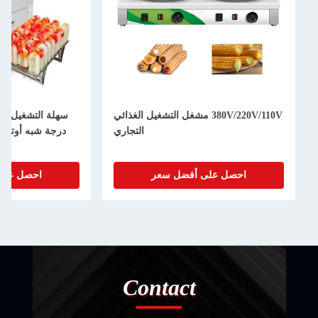
380V/220V/110V مشغل التشغيل الغذائي
سهلة التشغيل آلة
التجاري
درجة شبه أوتوما
احصل على أفضل سعر
احصل على
Contact