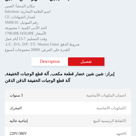
مكان المنشأ: الصين
اسم العلامة التجارية: Infectious
إصدار الشهادات: CE
رقم الموديل: SMM-01
الحد الأدنى لكمية: 1 مجموعة
الأسعار: $1650.00-$1700.00
وقت التسليم: 7-15 أيام عمل
شروط الدفع: L/C، D/A، D/P، T/T، Western Union،
القدرة على العرض: 20000 مجموعات أسبوع
تفصيل
Description
إبراز:
شين شين خضار قطعة مكعب
,
آلة قطع الوجبات الخفيفة
,
آلة قطع الوجبات الخفيفة الذقن الذقن
1ضمان المكونات الأساسية:
3 سنوات
2المكونات الأساسية:
المحرك
3النقاط الرئيسية للبيع:
إنتاجية عالية
4الجهد:
220V/380V