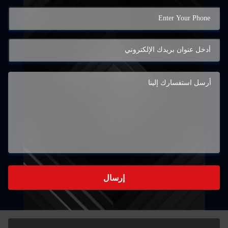
إرسال