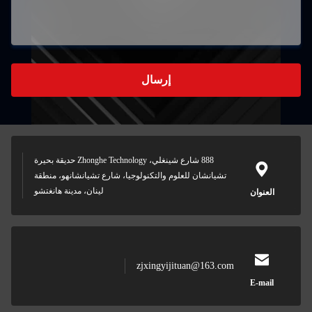
إرسال
888 شارع شينغلي، Zhonghe Technology حديقة بحيرة
نشان للعلوم والتكنولوجيا، شارع تشيانشانهو، منطقة
لينان، مدينة هانغتشو
zjxingyijituan@16