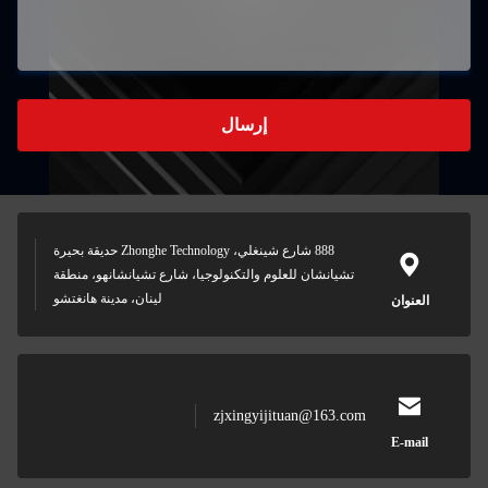
إرسال
888 شارع شينغلي، Zhonghe Technology حديقة بحيرة
لعلوم والتكنولوجيا، شارع تشيانشانهو، منطقة
لينان، مدينة هانغتشو
zjxingyijitu