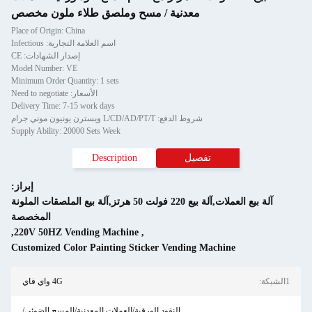
معدنية / مسح وملصق طلاء ملون مخصص
Place of Origin: China
اسم العلامة التجارية: Infectious
إصدار الشهادات: CE
Model Number: VE
Minimum Order Quantity: 1 sets
الأسعار: Need to negotiate
Delivery Time: 7-15 work days
شروط الدفع: L/CD/AD/PT/T ويسترن يونيون موني جرام
Supply Ability: 20000 Sets Week
تفصيل
Description
إبراز:
آلة بيع العملات,آلة بيع 220 فولت 50 هرتز,آلة بيع الملصقات الملونة
المخصصة
,
220V 50HZ Vending Machine
,
Customized Color Painting Sticker Vending Machine
1الشبكة:
4G واي فاي
النقود الورقية/العملات المعدنية/المسح الضوئي/