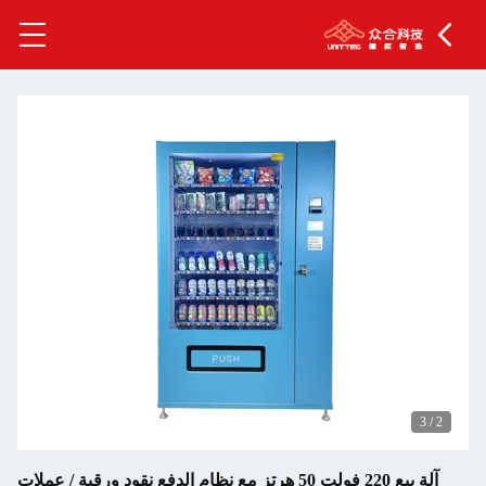
3
/
2
آلة بيع 220 فولت 50 هرتز مع نظام الدفع نقود ورقية / عملات