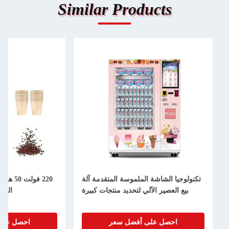
Similar Products
تكنولوجيا الشاشة الملموسة المتقدمة آلة
220 فول
بيع العصير الآلي لتحديد منتجات كبيرة
الطا
احصل على أفضل سعر
احصل على