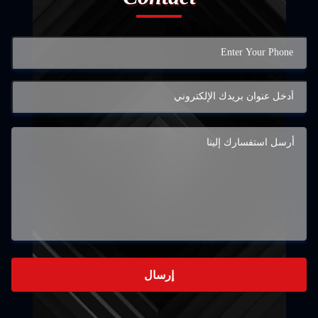
إرسال