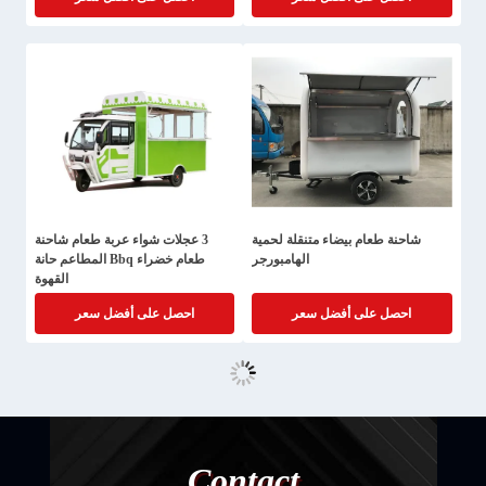
شاحنة طعام بيضاء متنقلة لحمية
3 عجلات شواء عربة طعام شاحنة
الهامبورجر
طعام خضراء Bbq المطاعم حانة
القهوة
احصل على أفضل سعر
احصل على أفضل سعر
Contact