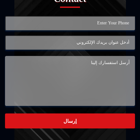
إرسال