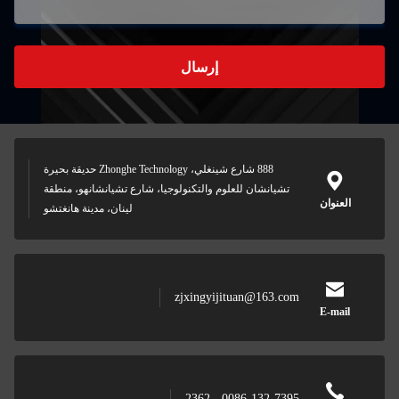
إرسال
888 شارع شينغلي، Zhonghe Technology حديقة بحيرة
تشيانشان للعلوم والتكنولوجيا، شارع تشيانشانهو، منطقة
العنوان
لينان، مدينة هانغتشو
zjxingyijituan@163.com
E-mail
0086-132-7395 - 2362