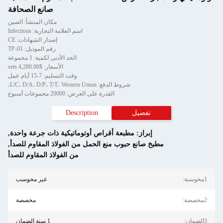
صانع الصحافة
مكان المنشأ: الصين
اسم العلامة التجارية: Infectious
إصدار الشهادات: CE
رقم الموديل: TP-01
الحد الأدنى لكمية: 1 مجموعة
الأسعار: $4,280.00 sets
وقت التسليم: 7-15 أيام عمل
شروط الدفع: L/C، D/A، D/P، T/T، Western Union،
القدرة على العرض: 20000 مجموعات أسبوع
تفصيل
Description
إبراز:
مطبعة أقراص أوتوماتيكية ذات جرعة واحدة
,
مطبخ صانع حبوب منع الحمل من الفولاذ المقاوم للصدأ
,
من الفولاذ المقاوم للصدأ
1محوسبة:
غير محوسب
2مخصصة:
مخصصة
3الضمان:
1 سنة الضمان