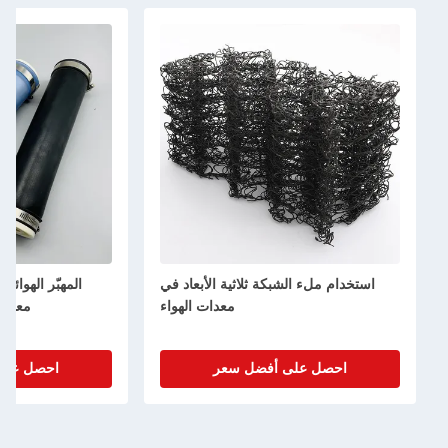
استخدام ملء الشبكة ثلاثية الأبعاد في
المهبّر الهوائي 
معدات الهواء
معالج
احصل على أفضل سعر
احصل على