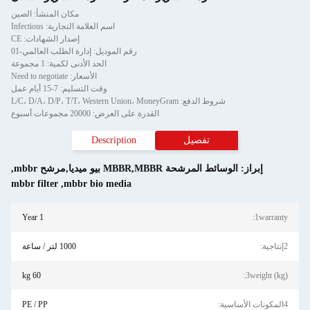
مكان المنشأ: الصين
اسم العلامة التجارية: Infectious
إصدار الشهادات: CE
رقم الموديل: إدارة الطلب العالمي-01
الحد الأدنى لكمية: 1 مجموعة
الأسعار: Need to negotiate
وقت التسليم: 7-15 أيام عمل
شروط الدفع: L/C، D/A، D/P، T/T، Western Union، MoneyGram
القدرة على العرض: 20000 مجموعات أسبوع
تفصيل
Description
إبراز:
الوسائط المرشحة MBBR,MBBR بيو ميديا,مرشح mbbr
,
mbbr filter
,
mbbr bio media
1 Year
1warranty:
2إنتاجية:
1000 لتر / ساعة
60 kg
3weight (kg):
4المكونات الأساسية:
PE / PP