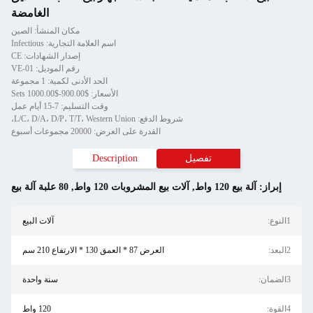
الغامضة
مكان المنشأ: الصين
اسم العلامة التجارية: Infectious
إصدار الشهادات: CE
رقم الموديل: VE-01
الحد الأدنى لكمية: 1 مجموعة
الأسعار: $900.00-$1000.00 Sets
وقت التسليم: 7-15 أيام عمل
شروط الدفع: L/C، D/A، D/P، T/T، Western Union،
القدرة على العرض: 20000 مجموعات أسبوع
تفصيل
Description
إبراز:
آلة بيع 120 واط
,
آلات بيع المشروبات 120 واط
,
80 علبة آلة بيع
1النوع:
آلات البيع
2البعد:
العرض 87 * العمق 130 * الارتفاع 210 سم
3الضمان:
سنة واحدة
4القوة:
120 واط