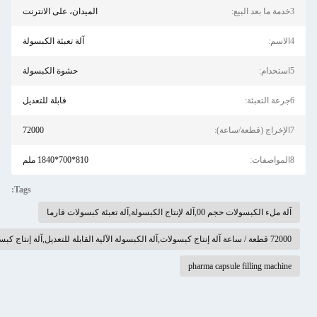
الميدان، على الانترنت
آلة تعبئة الكبسولة
حشوة الكبسولة
قابلة للتعديل
72000
810*700*1840 ملم
Tags:
كبسولة,آلة تعبئة كبسولات فارما
pharma capsule f