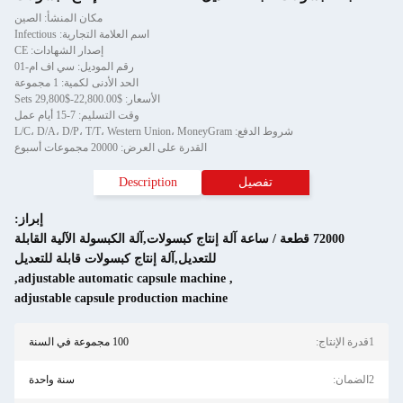
مكان المنشأ: الصين
اسم العلامة التجارية: Infectious
إصدار الشهادات: CE
رقم الموديل: سي اف ام-01
الحد الأدنى لكمية: 1 مجموعة
الأسعار: $22,800.00-$29,800 Sets
وقت التسليم: 7-15 أيام عمل
شروط الدفع: L/C، D/A، D/P، T/T، Western Union، MoneyGram
القدرة على العرض: 20000 مجموعات أسبوع
تفصيل
Description
إبراز:
7200 قطعة / ساعة آلة إنتاج كبسولات,آلة الكبسولة الآلية القابلة
للتعديل,آلة إنتاج كبسولات قابلة للتعديل
,
adjustable automatic capsule machine
,
adjustable capsule production machine
100 مجموعة في السنة
سنة واحدة