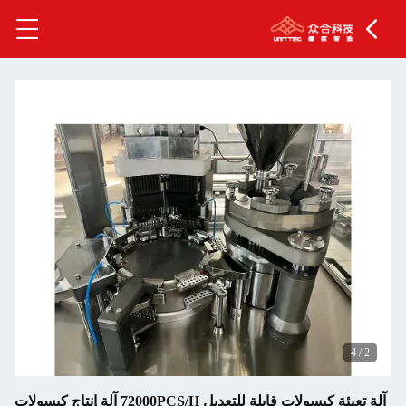
للتعديل 72000PCS/H آلة إنتاج كبسولات