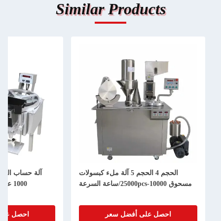
Similar Products
الحجم 4 الحجم 5 آلة ملء كبسولات
سرعة
1000 علامات تبويب / دقيقة 
الكبسولات على الطا
حصل على أفضل سعر
احصل على أفضل سعر