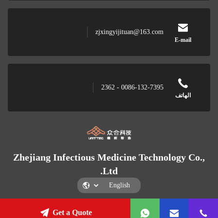
zjxingyijituan@163.com
E-mail
0086-132-7395 - 2362
الهاتف
Zhejiang Infectious Medicine Technology Co.,
Ltd.
Get a Quote
Zhejiang Infectious Medicine Technology Co., Ltd.