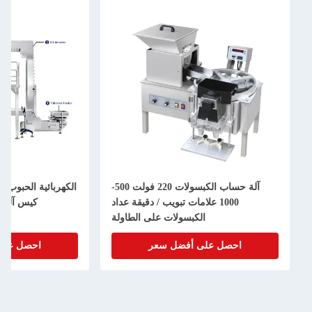
آلة حساب الكبسولات 220 فولت 500-
الكهربائية الحبوب ا
1000 علامات تبويب / دقيقة عداد
كيس آلة م
الكبسولات على الطاولة
احصل على أفضل سعر
احصل على