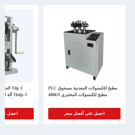
مطبخ للكبسولات المعدنية مسحوق PLC
مطبخ للكبسولات المختبري 400kN
Thdp-3 آلة الصحافة الكمبيوتر اللوحي
احصل على أفضل سعر
احصل على