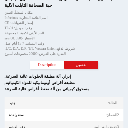
حبة الصحافة التابلت الآلية
مكان المنشأ: الصين
اسم العلامة التجارية: Infectious
إصدار الشهادات: CE
رقم الموديل: TP-01
الحد الأدنى لكمية: 1 مجموعة
الأسعار: $850 .00 sets
وقت التسليم: 7-15 أيام عمل
شروط الدفع: L/C، D/A، D/P، T/T، Western Union،
القدرة على العرض: 20000 مجموعات أسبوع
تفصيل
Description
إبراز:
آلة مطبقة الحلويات عالية السرعة
,
مطبعة أقراص أوتوماتيكية للمواد الكيميائية
,
مسحوق كيميائي من آلة ضغط أقراص عالية السرعة
1الحالة:
جديد
2الضمان:
سنة واحدة
3خدمة ما بعد البيع:
دعم الفيديو