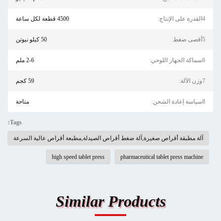
4القدرة على الإنتاج:
4500 قطعة لكل ساعة
5أقصى ضغط:
50 كيلو نيوتن
6سماكة الجهاز اللوحي:
2-6 ملم
7وزن الآلة:
59 كجم
8سياسة إعادة الشحن:
متاحة
Tags:
آلة مطبقة أقراص صغيرة,آلة ضغط أقراص الصيدلة,مطبعة أقراص عالية السرعة
high speed tablet press
pharmaceutical tablet press machine
Similar Products