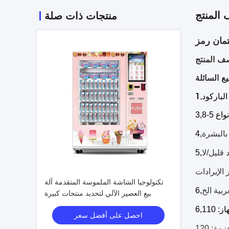
المنتج
منتجات ذات صلة
ف المنتج
ع السائلة
لباركود
1,
3
,
البشرة
4,
 قليل/لا
5,
 الإيرادات
تكنولوجيا الشاشة الملموسة المتقدمة آلة
ربية الخ
6,
بيع العصير الآلي لتحديد منتجات كبيرة
6
,
احصل على أفضل سعر