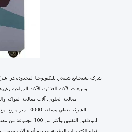
شركة تشيجيانغ شينجي للتكنولوجيا المحدودة هي شر
ومبيعات الآلات الغذائية، الآلات الزراعية وغير
معالجة الحلوى، آلات معالجة الفواكه والخضروات، الطابعات،آلات التغليف، آلة حفر الآبار المائية، العديد من آلات القشرة.
الموظفين التقنيين،وأكث
قطع الكترودات الرقمية، وجميع أنواع آلات ومعدات ال