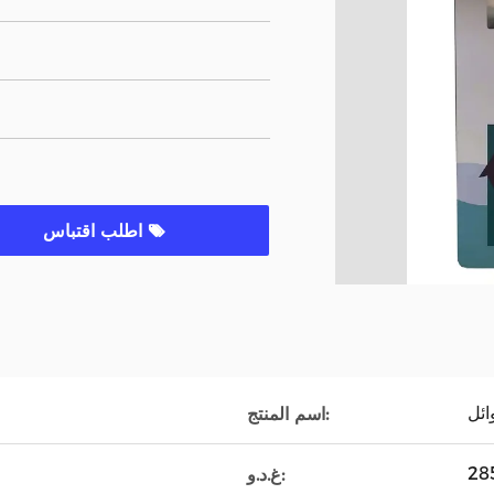
اطلب اقتباس
ائل
اسم المنتج:
غ.د.و: