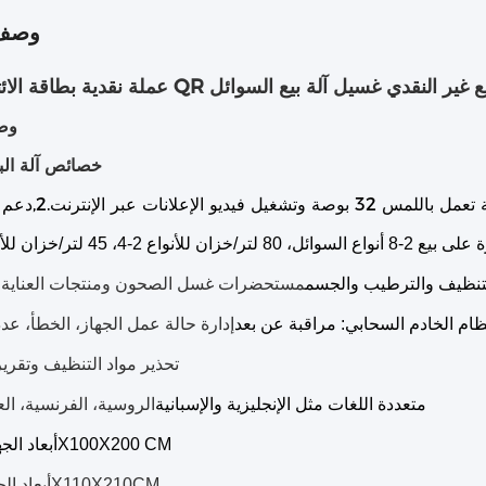
وصف 
ان رمز QR رمز نظام الدفع غير النقدي غسيل آلة بيع السوائل
وص
خصائص آلة البي
 32 بوصة وتشغيل فيديو الإعلانات عبر الإنترنت.
2,
دعم ا
 على بيع 2-8
التنظيف والترطيب والجسم
مستحضرات غسل الصحون ومنتجات العناية ب
ظام الخادم السحابي: مراقبة عن بعد
إدارة حالة عمل الجهاز، الخطأ، عدد
تحذير مواد التنظيف وتقرير
متعددة اللغات مثل الإنجليزية والإسبانية
الروسية، الفرنسية، الع
أبعاد الجهاز: 110X100X200 CM
أبعاد الحزمة: 120X110X210CM