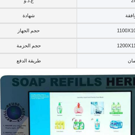
غ.د.و
افقة
شهادة
1100X1
حجم الجهاز
1200X1
حجم الحزمة
مان
طريقة الدفع