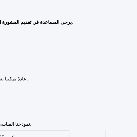
يرجى المساعدة في تقديم المشورة المعلومات أدناه عندما قمت بتخصيص الجهاز، ثم يمكننا أن نوصي أفضل نموذج لك.
عادةً يمكننا تعيين ثلاثة أنواع مختلفة من سعة الإخراج للعميل، مثل 100 مل، 200 مل و 300 مل.
نموذجنا القياسي هو 80 لتر/خزان ل 2-4 أنواع من السوائل، 45 لتر/خزان ل 5-8 أنواع من السوائل.