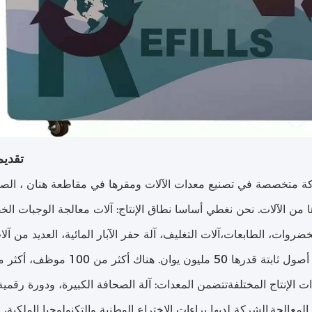
تقديم
كة متخصصة في تصنيع معدات الآلات ومقرها في مقاطعة هنان ، الصي
ها من الآلات. نحن نغطي أساسا نطاق الإنتاج: آلات معالجة الوجبات الخف
ر من 100 مجموعة من معدات الإنتاج المختلفةتتضمن المعدات: آلة الصحافة الكبيرة، ودورة ر
معالجة.الشركة لديها براءات الاختراع الوطنية والتكنولوجيا الملكية،