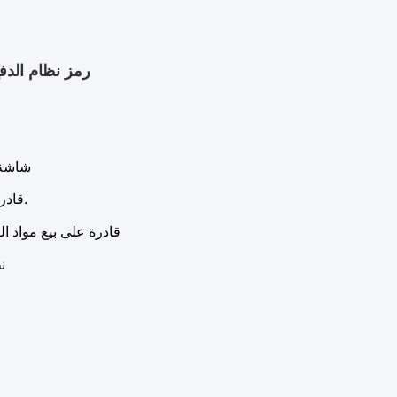
عملة نقدية بطاقة الائتم
شاشة تعمل باللمس
أنواع السوائل، 80 لتر/خزان للأنواع 2-4، 45 لتر/خزان للأنواع 5-8.
قادرة
قادرة على بيع مواد 
ن