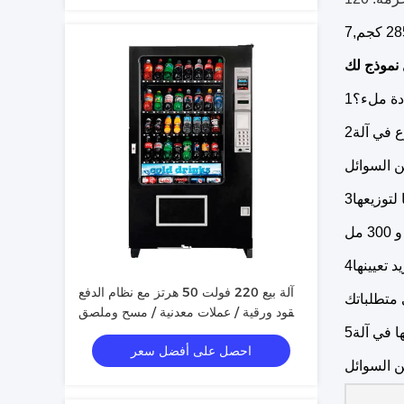
7
,
ادة ملء؟
ع في آلة
 لتوزيعها
د تعيينها
آلة بيع 220 فولت 50 هرتز مع نظام الدفع
نقود ورقية / عملات معدنية / مسح وملصق
طلاء ملون مخصص
احصل على أفضل سعر