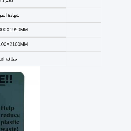
285 كجم
شهادة المو
000X1950MM
100X2100MM
بطاقة ائت