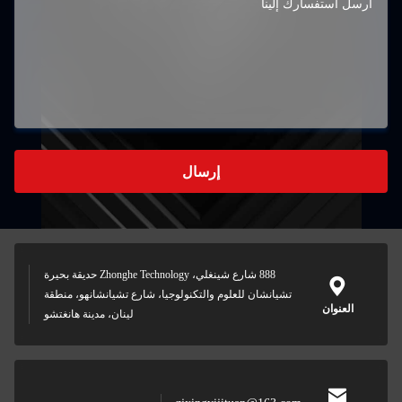
إرسال
888 شارع شينغلي، Zhonghe Technology حديقة بحيرة
تشيانشان للعلوم والتكنولوجيا، شارع تشيانشانهو، منطقة
العنوان
لينان، مدينة هانغتشو