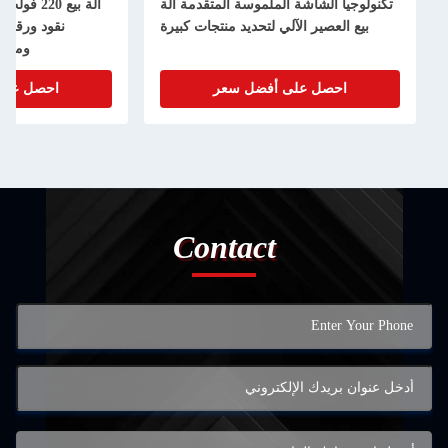
تكنولوجيا الشاشة الملموسة المتقدمة آلة
بيع العصير الآلي لتحديد منتجات كبيرة
نقود ورقية 
وملص
احصل على أفضل سعر
احصل على
Contact