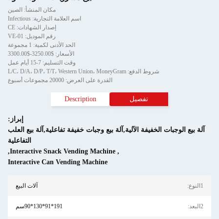
مكان المنشأ: الصين
اسم العلامة التجارية: Infectious
إصدار الشهادات: CE
رقم الموديل: VE-01
الحد الأدنى لكمية: 1 مجموعة
الأسعار: $3250.00-$3300.00
وقت التسليم: 7-15 أيام عمل
شروط الدفع: L/C، D/A، D/P، T/T، Western Union، MoneyGram
القدرة على العرض: 20000 مجموعات أسبوع
تفصيل
Description
إبراز:
آلة بيع الوجبات الخفيفة الآلية,آلة بيع وجبات خفيفة تفاعلية,آلة بيع العلب
التفاعلية
,
Interactive Snack Vending Machine
,
Interactive Can Vending Machine
1النوع:
آلات البيع
2البعد:
191*91*130*90سم