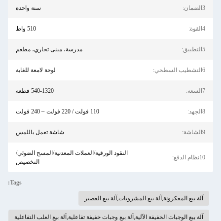
3الضمان:
سنة واحدة
4القوة:
510 واط
5التطبيق:
مدرسة، مبنى تجاري، مطعم
6التشطيب السطحي:
لوحة لامعة للغاية
7السعة:
540-1320 قطعة
8الجهد:
110 فولت / 220 فولت ~ 240 فولت
9الشاشة:
شاشة تعمل باللمس
النقود الورقية/العملات المعدنية/المسح الضوئي/
10نظام الدفع:
التخصيص
Tags:
آلة بيع المعكرونة,آلة بيع المشروبات,آلة بيع العصير
آلة بيع الوجبات الخفيفة الآلية,آلة بيع وجبات خفيفة تفاعلية,آلة بيع العلب التفاعلية