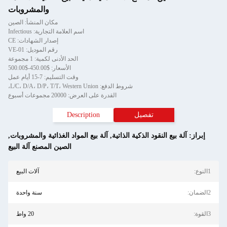
والمشروبات
مكان المنشأ: الصين
اسم العلامة التجارية: Infectious
إصدار الشهادات: CE
رقم الموديل: VE-01
الحد الأدنى لكمية: 1 مجموعة
الأسعار: $450.00-$500.00
وقت التسليم: 7-15 أيام عمل
شروط الدفع: L/C، D/A، D/P، T/T، Western Union،
القدرة على العرض: 20000 مجموعات أسبوع
تفصيل
Description
إبراز:
آلة بيع النقود الذكية الذاتية
,
آلة بيع المواد الغذائية والمشروبات
,
الصين المصنع آلة البيع
1النوع:
آلات البيع
2الضمان:
سنة واحدة
3القوة:
20 واط