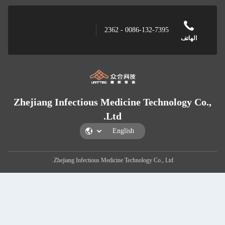
Zhejiang Inf
Zhejian