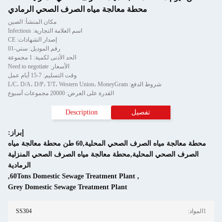
رف الصحي الرمادي
مكان المنشأ: الصين
امة التجارية: Infectious
إصدار الشهادات: CE
رقم الموديل: ستي-01
 الأدنى لكمية: 1 مجموعة
الأسعار: Need to negotiate
لتسليم: 7-15 أيام عمل
سبوع
D
إبراز:
معالجة مياه الصرف الصحي المحلية,60 طن محطة معالجة مياه
صرف الصحي المنزلية
الرمادية
,
60Tons Domestic Se
Grey Domestic Sewa
SS304