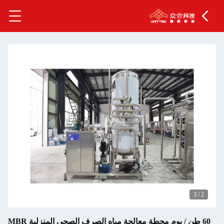
60 طن / يوم محطة معالجة مياه الصرف الصحي المنزلية MBR