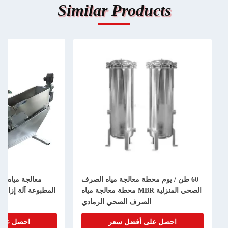
Simi
ف
معالجة مياه الصرف الصحي المسمار
ياه
المطبوعة آلة إزالة الطين الحديد الكربوني
الصحي المنزلي
ي
احصل على أفضل سعر
احصل عل