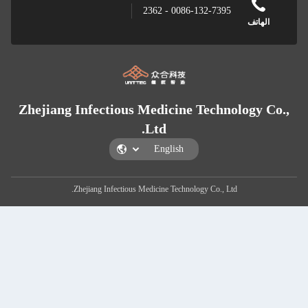
Zhejiang Infect
Zhejiang Infe