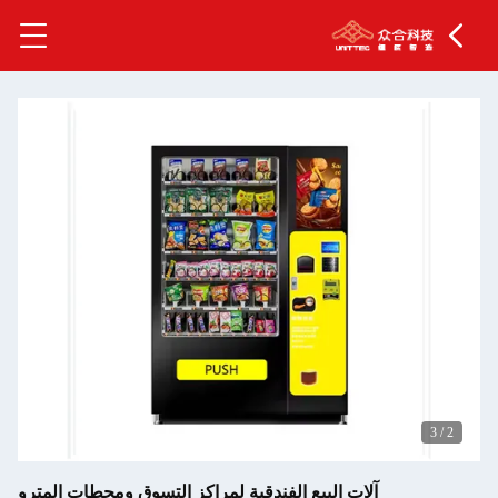
3
/
2
آلات البيع الفندقية لمراكز التسوق ومحطات المترو