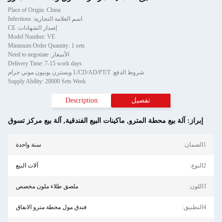
Place of Origin: China
اسم العلامة التجارية: Infectious
إصدار الشهادات: CE
Model Number: VE
Minimum Order Quantity: 1 sets
الأسعار: Need to negotiate
Delivery Time: 7-15 work days
شروط الدفع: L/CD/AD/PT/T ويسترن يونيون موني جرام
Supply Ability: 20000 Sets Week
تفصيل
Description
إبراز:
آلة بيع محطة المترو
,
ماكينات البيع الفندقية
,
آلة بيع مركز تسوق
1الضمان:
سنة واحدة
2النوع:
آلات البيع
3اللون:
ملصق طلاء ملون مخصص
4التطبيق:
فندق مول محطة مترو الانفاق