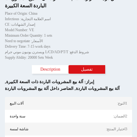
الباردة السعة الكبيرة
Place of Origin: China
اسم العلامة التجارية: Infectious
إصدار الشهادات: CE
Model Number: VE
Minimum Order Quantity: 1 sets
الأسعار: Need to negotiate
Delivery Time: 7-15 work days
شروط الدفع: L/CD/AD/PT/T ويسترن يونيون موني جرام
Supply Ability: 20000 Sets Week
تفصيل
Description
إبراز:
آلة بيع المشروبات الباردة ذات السعة الكبيرة
,
آلة بيع المشروبات الباردة
,
العناصر داخل آلة بيع المشروبات الباردة
1النوع:
آلات البيع
2الضمان:
سنة واحدة
3اختيار المنتج:
شاشة لمسة