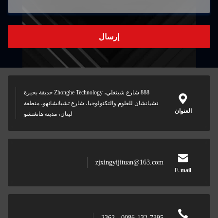
إرسال
888 شارع شينغلي، Zhonghe Technology حديقة بحيرة
تشيانشان للعلوم والتكنولوجيا، شارع تشيانشانهو، منطقة
العنوان
لينان، مدينة هانغتشو
zjxingyijituan@163.com
E-mail
0086-132-7395 - 2362