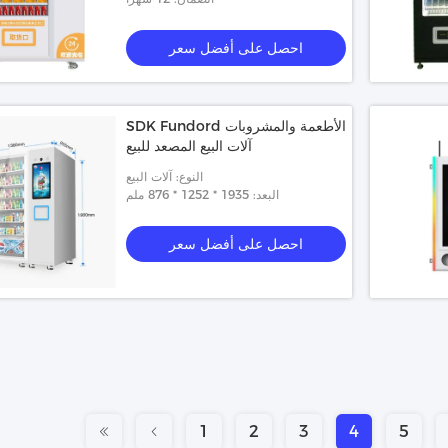
احصل على أفضل سعر
SDK Fundord الأطعمة والمشروبات
آلات البيع المصعد للبيع
النوع: آلات البيع
البعد: 1935 * 1252 * 876 ملم
احصل على أفضل سعر
1
2
3
4
5