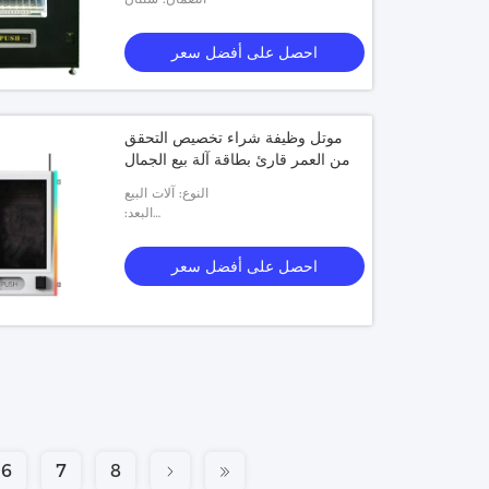
احصل على أفضل سعر
موتل وظيفة شراء تخصيص التحقق
من العمر قارئ بطاقة آلة بيع الجمال
النوع: آلات البيع
البعد:
600(عرض)*1020(ارتفاع)*220(عمق)مم
احصل على أفضل سعر
6
7
8