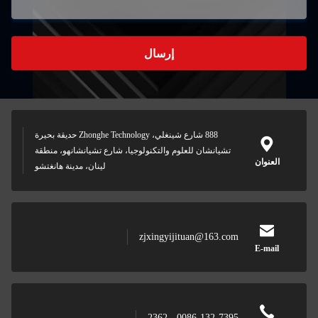
إرسال
888 شارع شينغلي، Zhonghe Technology حديقة بحيرة
تشيانشان للعلوم والتكنولوجيا، شارع تشيانشانهو، منطقة
العنوان
لينان، مدينة هانغتشو
zjxingyijituan@163.com
E-mail
0086-132-7395 - 2362